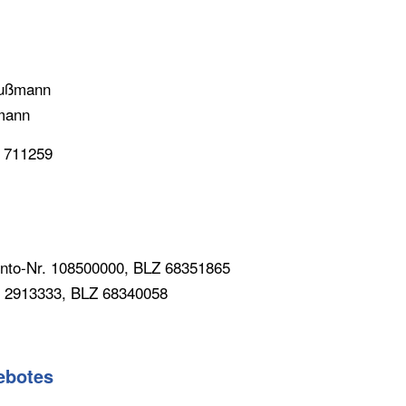
ußmann
mann
B 711259
onto-Nr. 108500000, BLZ 68351865
. 2913333, BLZ 68340058
gebotes