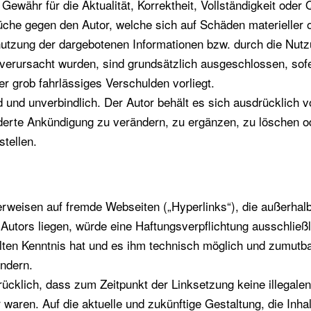
ewähr für die Aktualität, Korrektheit, Vollständigkeit oder Q
che gegen den Autor, welche sich auf Schäden materieller od
utzung der dargebotenen Informationen bzw. durch die Nutzu
 verursacht wurden, sind grundsätzlich ausgeschlossen, sof
er grob fahrlässiges Verschulden vorliegt.
d und unverbindlich. Der Autor behält es sich ausdrücklich vo
rte Ankündigung zu verändern, zu ergänzen, zu löschen ode
stellen.
Verweisen auf fremde Webseiten („Hyperlinks“), die außerhal
tors liegen, würde eine Haftungsverpflichtung ausschließlic
lten Kenntnis hat und es ihm technisch möglich und zumutba
indern.
rücklich, dass zum Zeitpunkt der Linksetzung keine illegalen
waren. Auf die aktuelle und zukünftige Gestaltung, die Inha