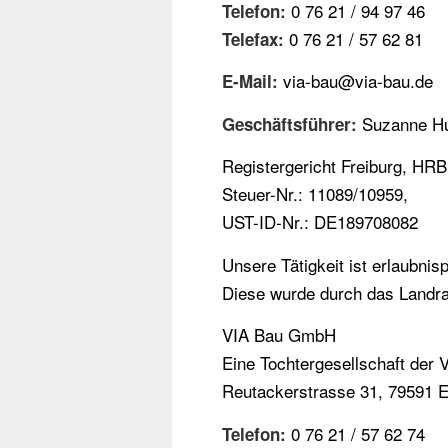
0 76 21 / 94 97 46
Telefon:
0 76 21 / 57 62 81
Telefax:
via-bau@via-bau.de
E-Mail:
Suzanne H
Geschäftsführer:
Registergericht Freiburg, HR
Steuer-Nr.: 11089/10959,
UST-ID-Nr.: DE189708082
Unsere Tätigkeit ist erlaubnis
Diese wurde durch das Landrat
VIA Bau GmbH
Eine Tochtergesellschaft de
Reutackerstrasse 31, 79591 
0 76 21 / 57 62 74
Telefon: