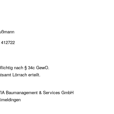
ußmann
B 412722
pflichtig nach § 34c GewO.
samt Lörrach erteilt.
r VIA Baumanagement & Services GmbH
Eimeldingen