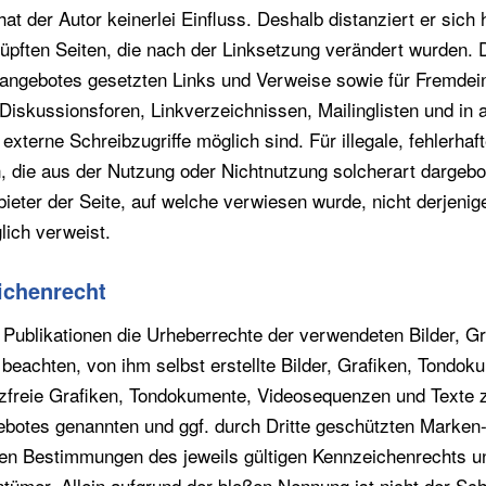
hat der Autor keinerlei Einfluss. Deshalb distanziert er sich 
nüpften Seiten, die nach der Linksetzung verändert wurden. Di
tangebotes gesetzten Links und Verweise sowie für Fremdei
Diskussionsforen, Linkverzeichnissen, Mailinglisten und in
externe Schreibzugriffe möglich sind. Für illegale, fehlerhaf
, die aus der Nutzung oder Nichtnutzung solcherart dargebo
nbieter der Seite, auf welche verwiesen wurde, nicht derjenig
glich verweist.
ichenrecht
en Publikationen die Urheberrechte der verwendeten Bilder, 
beachten, von ihm selbst erstellte Bilder, Grafiken, Tondo
nzfreie Grafiken, Tondokumente, Videosequenzen und Texte 
gebotes genannten und ggf. durch Dritte geschützten Marke
den Bestimmungen des jeweils gültigen Kennzeichenrechts u
ntümer. Allein aufgrund der bloßen Nennung ist nicht der Sc