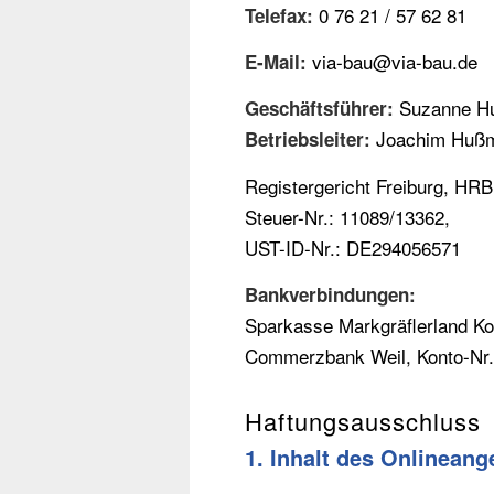
0 76 21 / 57 62 81
Telefax:
via-bau@via-bau.de
E-Mail:
Suzanne H
Geschäftsführer:
Joachim Huß
Betriebsleiter:
Registergericht Freiburg, HR
Steuer-Nr.: 11089/13362,
UST-ID-Nr.: DE294056571
Bankverbindungen:
Sparkasse Markgräflerland K
Commerzbank Weil, Konto-Nr
Haftungsausschluss
1. Inhalt des Onlinean